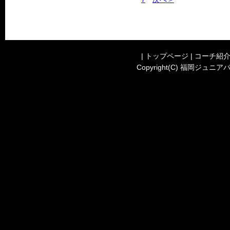
|
トップページ
|
コーチ紹
Copyright(C) 福岡ジュニアバ